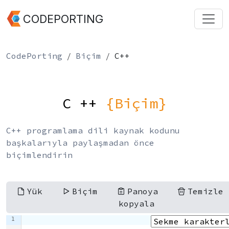
CODEPORTING
CodePorting
Biçim
C++
C ++
{Biçim}
C++ programlama dili kaynak kodunu
başkalarıyla paylaşmadan önce
biçimlendirin
Yük
Biçim
Panoya
Temizle
kopyala
1