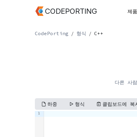
CODEPORTING
제
CodePorting
형식
C++
다른 사람
하중
형식
클립보드에 복
1