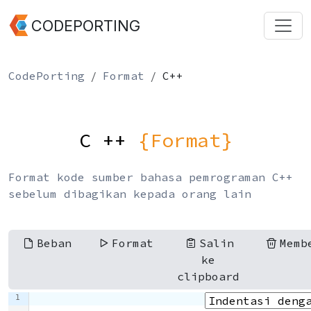
CODEPORTING
CodePorting
Format
C++
C ++
{Format}
Format kode sumber bahasa pemrograman C++
sebelum dibagikan kepada orang lain
Beban
Format
Salin
Memb
ke
clipboard
1