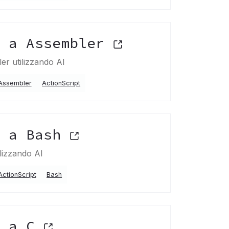
t a Assembler
er utilizzando AI
Assembler
ActionScript
t a Bash
ilizzando AI
ActionScript
Bash
t a C