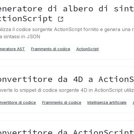
eneratore di albero di sint
ctionScript
lizza il codice sorgente ActionScript fornito e genera una 
la sintassi in JSON
neratore AST
Frammento di codice
ActionScript
onvertitore da 4D a Action
verte lo snippet di codice sorgente 4D in ActionScript util
nvertitore di codice
Frammento di codice
Intelligenza artificiale
onvertitore da ActionScrip