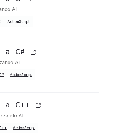
zando AI
C
ActionScript
t a C#
zzando AI
C#
ActionScript
t a C++
lizzando AI
C++
ActionScript