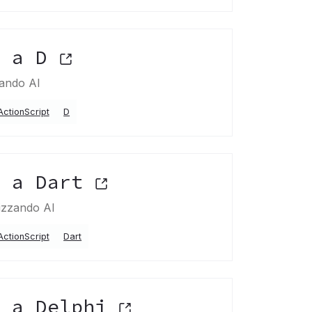
t a D
zando AI
ActionScript
D
t a Dart
lizzando AI
ActionScript
Dart
t a Delphi