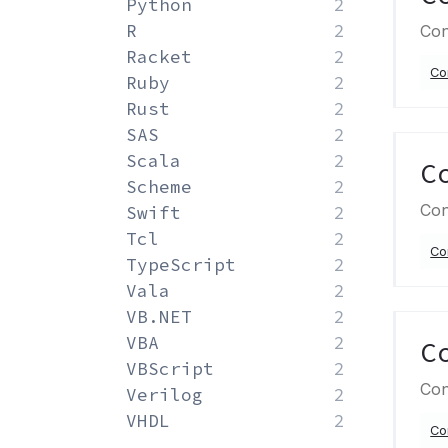
Python
2
R
2
Con
Racket
2
Co
Ruby
2
Rust
2
SAS
2
Scala
2
C
Scheme
2
Con
Swift
2
Tcl
2
Co
TypeScript
2
Vala
2
VB.NET
2
VBA
2
C
VBScript
2
Con
Verilog
2
VHDL
2
Co