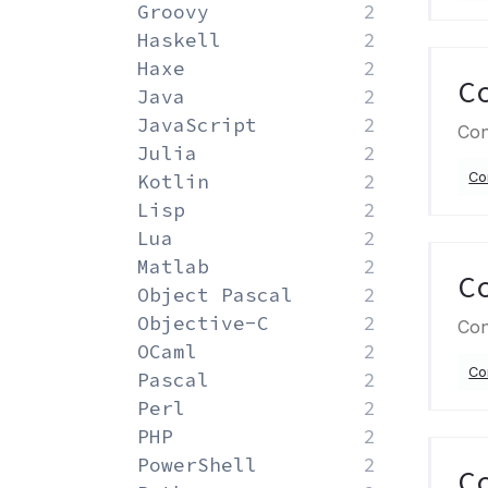
Groovy
2
Haskell
2
Haxe
2
C
Java
2
JavaScript
2
Con
Julia
2
Co
Kotlin
2
Lisp
2
Lua
2
Matlab
2
C
Object Pascal
2
Objective-C
2
Con
OCaml
2
Co
Pascal
2
Perl
2
PHP
2
PowerShell
2
C