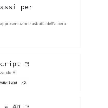
assi per
rappresentazione astratta dell'albero
Script
izzando AI
ActionScript
4D
t a 4D