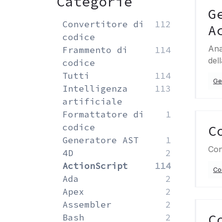
Categorie
G
Convertitore di
112
A
codice
Ana
Frammento di
114
del
codice
Tutti
114
Ge
Intelligenza
113
artificiale
Formattatore di
1
codice
C
Generatore AST
1
Con
4D
2
ActionScript
114
Co
Ada
2
Apex
2
Assembler
2
C
Bash
2