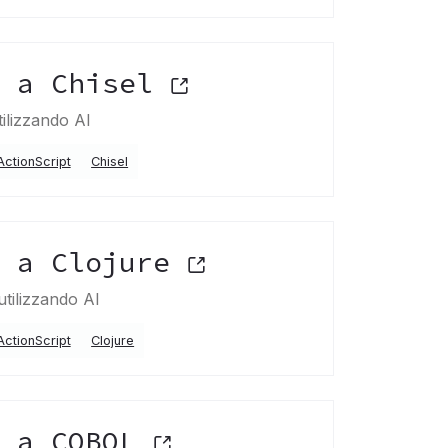
t a Chisel
tilizzando AI
ActionScript
Chisel
t a Clojure
utilizzando AI
ActionScript
Clojure
t a COBOL