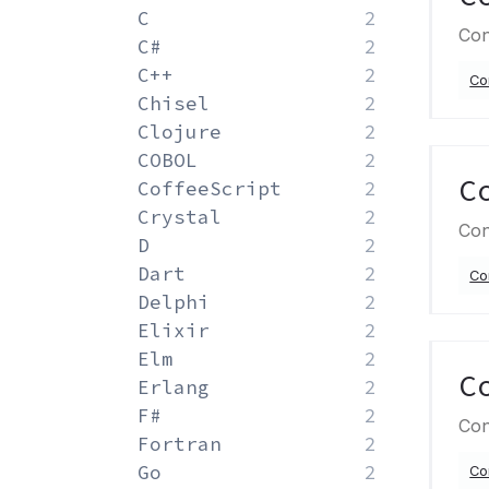
C
2
Con
C#
2
C++
2
Co
Chisel
2
Clojure
2
COBOL
2
C
CoffeeScript
2
Crystal
2
Con
D
2
Dart
2
Co
Delphi
2
Elixir
2
Elm
2
C
Erlang
2
F#
2
Con
Fortran
2
Go
2
Co