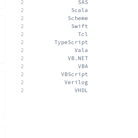
2
SAS
2
Scala
2
Scheme
2
Swift
2
Tcl
2
TypeScript
2
Vala
2
VB.NET
2
VBA
2
VBScript
2
Verilog
2
VHDL