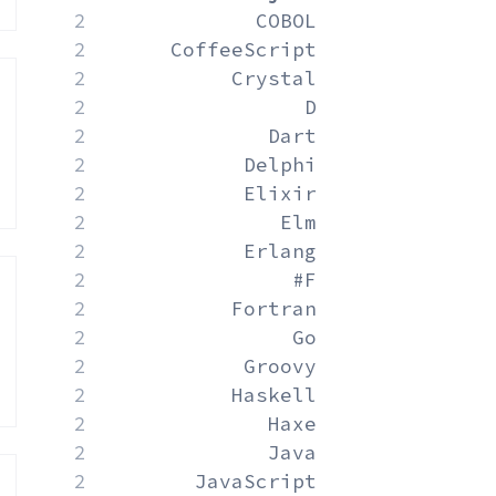
2
COBOL
2
CoffeeScript
2
Crystal
2
D
2
Dart
2
Delphi
2
Elixir
2
Elm
2
Erlang
2
F#
2
Fortran
2
Go
2
Groovy
2
Haskell
2
Haxe
2
Java
2
JavaScript