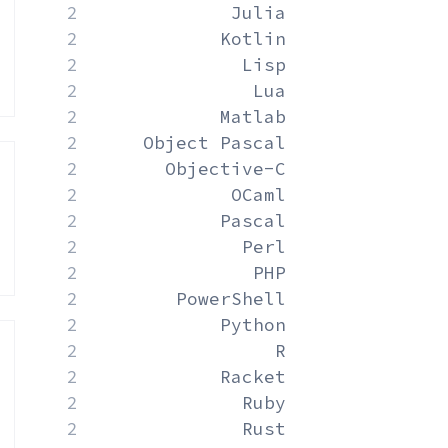
2
Julia
2
Kotlin
2
Lisp
2
Lua
2
Matlab
2
Object Pascal
2
Objective-C
2
OCaml
2
Pascal
2
Perl
2
PHP
2
PowerShell
2
Python
2
R
2
Racket
2
Ruby
2
Rust