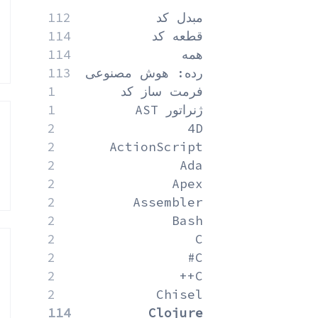
مبدل کد
112
قطعه کد
114
همه
114
رده: هوش مصنوعی
113
فرمت ساز کد
1
ژنراتور AST
1
2
4D
2
ActionScript
2
Ada
2
Apex
2
Assembler
2
Bash
2
C
2
C#
2
C++
2
Chisel
114
Clojure