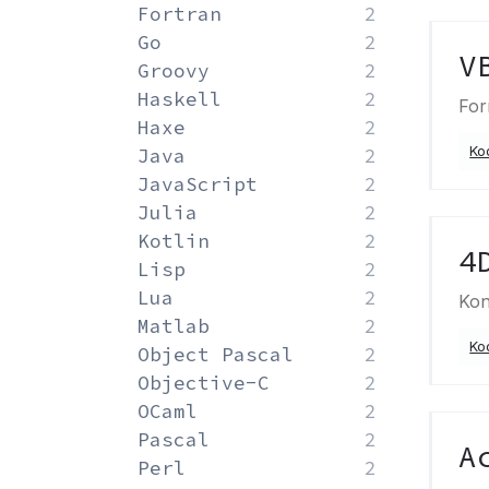
Fortran
2
Go
2
V
Groovy
2
Haskell
2
For
Haxe
2
Ko
Java
2
JavaScript
2
Julia
2
Kotlin
2
4
Lisp
2
Lua
2
Kon
Matlab
2
Ko
Object Pascal
2
Objective-C
2
OCaml
2
Pascal
2
A
Perl
2