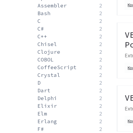
Assembler
2
Ko
Bash
2
C
2
C#
2
V
C++
2
P
Chisel
2
Clojure
2
Ext
COBOL
2
CoffeeScript
2
Ko
Crystal
2
D
2
Dart
2
V
Delphi
2
Elixir
2
Ext
Elm
2
Erlang
2
Ko
F#
2