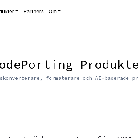
dukter
Partners
Om
odePorting Produkt
skonverterare, formaterare och AI-baserade p