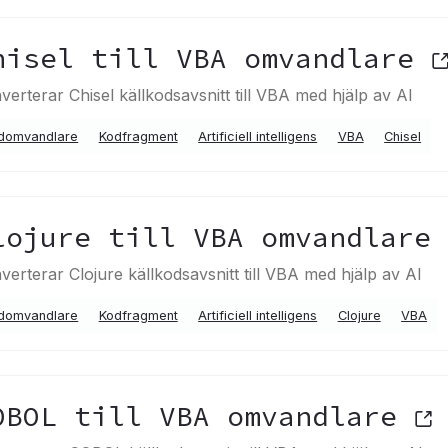
hisel till VBA omvandlare
verterar Chisel källkodsavsnitt till VBA med hjälp av AI
domvandlare
Kodfragment
Artificiell intelligens
VBA
Chisel
lojure till VBA omvandlare
verterar Clojure källkodsavsnitt till VBA med hjälp av AI
domvandlare
Kodfragment
Artificiell intelligens
Clojure
VBA
OBOL till VBA omvandlare