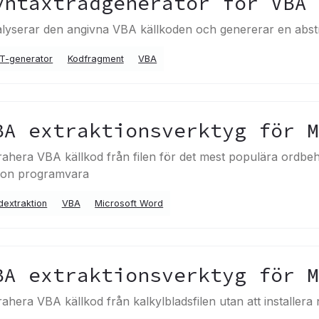
yntaxträdgenerator för VBA
lyserar den angivna VBA källkoden och genererar en abst
T-generator
Kodfragment
VBA
BA extraktionsverktyg för 
rahera VBA källkod från filen för det mest populära ordbeh
on programvara
dextraktion
VBA
Microsoft Word
BA extraktionsverktyg för 
rahera VBA källkod från kalkylbladsfilen utan att installe