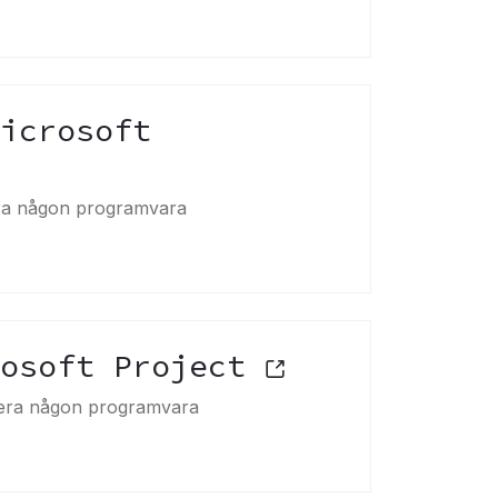
icrosoft
lera någon programvara
rosoft Project
allera någon programvara