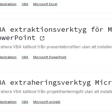
dextraktion
VBA
Microsoft Excel
BA extraktionsverktyg för M
owerPoint
rahera VBA källkod från presentationsfilen utan att instal
dextraktion
VBA
Microsoft PowerPoint
BA extraheringsverktyg Mic
rahera VBA källkod från projekthanteringsfil utan att inst
dextraktion
VBA
Microsoft-projekt