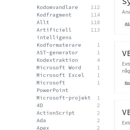
S
Kodomvandlare
112
Ana
Kodfragment
114
Allt
118
AS
Artificiell
113
intelligens
Kodformaterare
1
V
AST-generator
1
Kodextraktion
4
Ext
Microsoft Word
1
någ
Microsoft Excel
1
Microsoft
1
Ko
PowerPoint
Microsoft-projekt
1
4D
2
V
ActionScript
2
Ada
2
Ext
Apex
2