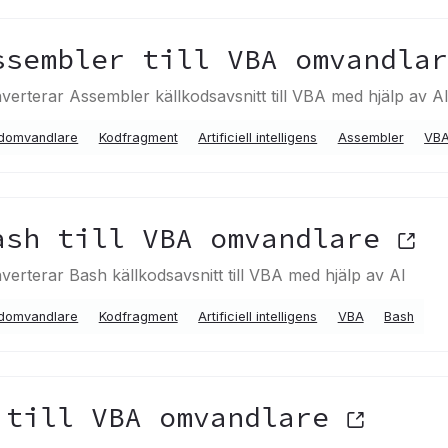
ssembler till VBA omvandla
verterar Assembler källkodsavsnitt till VBA med hjälp av A
domvandlare
Kodfragment
Artificiell intelligens
Assembler
VB
ash till VBA omvandlare
verterar Bash källkodsavsnitt till VBA med hjälp av AI
domvandlare
Kodfragment
Artificiell intelligens
VBA
Bash
 till VBA omvandlare