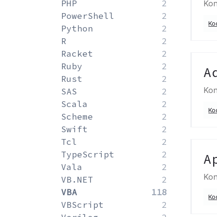
PHP
2
Kon
PowerShell
2
Ko
Python
2
R
2
Racket
2
Ruby
2
A
Rust
2
Kon
SAS
2
Scala
2
Ko
Scheme
2
Swift
2
Tcl
2
TypeScript
2
A
Vala
2
Kon
VB.NET
2
VBA
118
Ko
VBScript
2