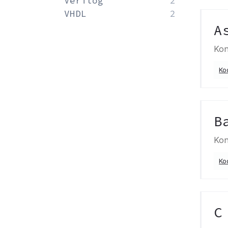
Verilog
2
VHDL
2
A
Kon
Ko
B
Kon
Ko
C