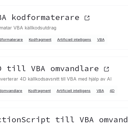
BA kodformaterare
matar VBA källkodsutdrag
dformaterare
Kodfragment
Artificiell intelligens
VBA
D till VBA omvandlare
verterar 4D källkodsavsnitt till VBA med hjälp av AI
domvandlare
Kodfragment
Artificiell intelligens
VBA
4D
ctionScript till VBA omvan