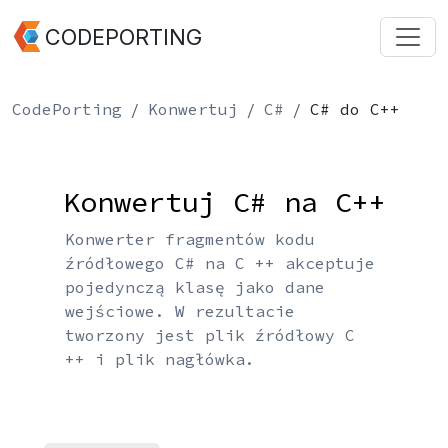
CODEPORTING
CodePorting
Konwertuj
C#
C# do C++
Konwertuj C# na C++
Konwerter fragmentów kodu
źródłowego C# na C ++ akceptuje
pojedynczą klasę jako dane
wejściowe. W rezultacie
tworzony jest plik źródłowy C
++ i plik nagłówka.