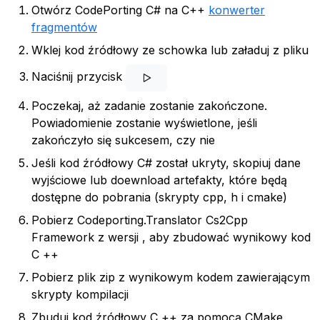
Otwórz CodePorting C# na C++
konwerter
fragmentów
Wklej kod źródłowy ze schowka lub załaduj z pliku
Naciśnij przycisk
Poczekaj, aż zadanie zostanie zakończone.
Powiadomienie zostanie wyświetlone, jeśli
zakończyło się sukcesem, czy nie
Jeśli kod źródłowy C# został ukryty, skopiuj dane
wyjściowe lub doewnload artefakty, które będą
dostępne do pobrania (skrypty cpp, h i cmake)
Pobierz Codeporting.Translator Cs2Cpp
Framework z wersji
, aby zbudować wynikowy kod
C ++
Pobierz plik zip z wynikowym kodem zawierającym
skrypty kompilacji
Zbuduj kod źródłowy C ++ za pomocą CMake