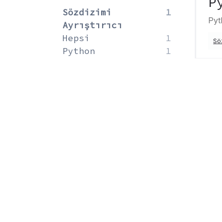
P
Sözdizimi
1
Pyt
Ayrıştırıcı
Hepsi
1
Söz
Python
1