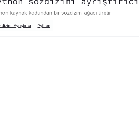
ython sözdizimi ayrıştırıc
hon kaynak kodundan bir sözdizimi ağacı üretir
dizimi Ayrıştırıcı
Python