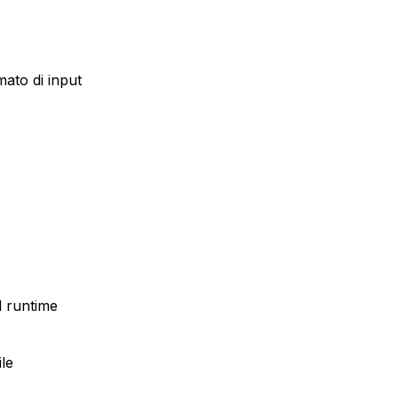
mato di input
l runtime
le