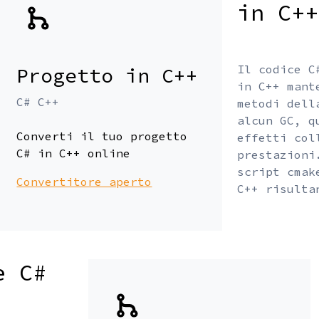
in C++
Il codice C
Progetto in C++
in C++ mant
C# C++
metodi dell
alcun GC, q
Converti il tuo progetto
effetti col
C# in C++ online
prestazioni
script cmak
Convertitore aperto
C++ risulta
e C#